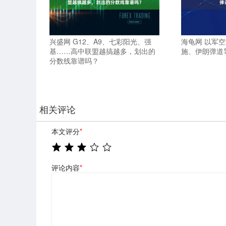
兴盛网 G12、A9、七彩阳光、强
海龟网 以军
基……高中联盟越搞越多，划出的
施、伊朗弹道
分数线靠谱吗？
相关评论
本文评分
*
评论内容
*