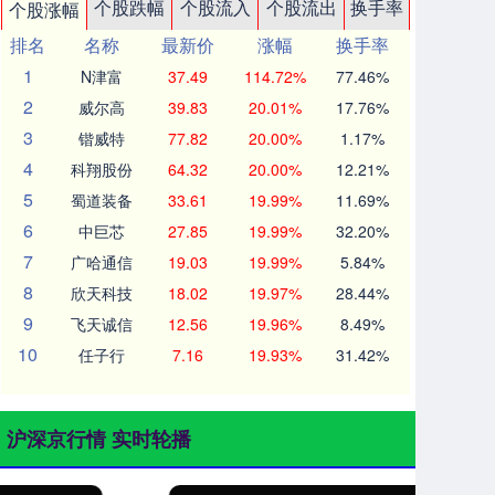
个股跌幅
个股流入
个股流出
换手率
个股涨幅
排名
名称
最新价
涨幅
换手率
1
N津富
37.49
114.72%
77.46%
2
威尔高
39.83
20.01%
17.76%
3
锴威特
77.82
20.00%
1.17%
4
科翔股份
64.32
20.00%
12.21%
5
蜀道装备
33.61
19.99%
11.69%
6
中巨芯
27.85
19.99%
32.20%
7
广哈通信
19.03
19.99%
5.84%
8
欣天科技
18.02
19.97%
28.44%
9
飞天诚信
12.56
19.96%
8.49%
10
任子行
7.16
19.93%
31.42%
沪深京行情 实时轮播