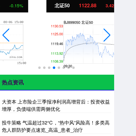
北证50
1122.88
创
3.42
0.30%
热点资讯
大资本 上市险企三季报净利润高增背后：投资收益
增厚，负债端供需两侧优化
投牛策略 气温超过32℃，“热中风”风险高！多类高
危人群防护要点速览_高温_患者_治疗