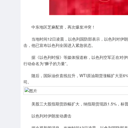
深证成指
14110.12
.92
0.57%
-34.08
-0
中东地区芝麻配资，再次爆发冲突！
当地时间12日凌晨，以色列国防部表示，以色列对伊朗
击，他已宣布以色列全国进入紧急状态。
据《以色列时报》等媒体报道称，以色列空军正在对伊朗
行动命名为“狮子的力量”。
随后，国际油价直线拉升，WTI原油期货涨幅扩大至6%；现
司。
美股三大股指期货跌幅扩大，纳指期货现跌1.5%，标普5
以色列对伊朗发动袭击
据央视新闻消息，当地时间13日凌晨，以色列国防部表