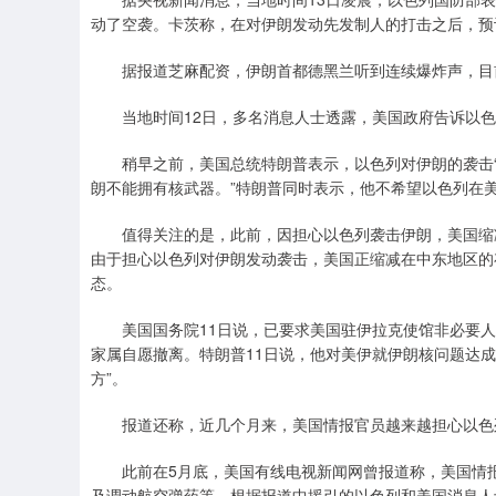
动了空袭。卡茨称，在对伊朗发动先发制人的打击之后，预
据报道芝麻配资，伊朗首都德黑兰听到连续爆炸声，目
当地时间12日，多名消息人士透露，美国政府告诉以色
稍早之前，美国总统特朗普表示，以色列对伊朗的袭击“很
朗不能拥有核武器。”特朗普同时表示，他不希望以色列在美
值得关注的是，此前，因担心以色列袭击伊朗，美国缩减
由于担心以色列对伊朗发动袭击，美国正缩减在中东地区的
态。
美国国务院11日说，已要求美国驻伊拉克使馆非必要人
家属自愿撤离。特朗普11日说，他对美伊就伊朗核问题达成
方”。
报道还称，近几个月来，美国情报官员越来越担心以色列
此前在5月底，美国有线电视新闻网曾报道称，美国情报
及调动航空弹药等。根据报道中援引的以色列和美国消息人