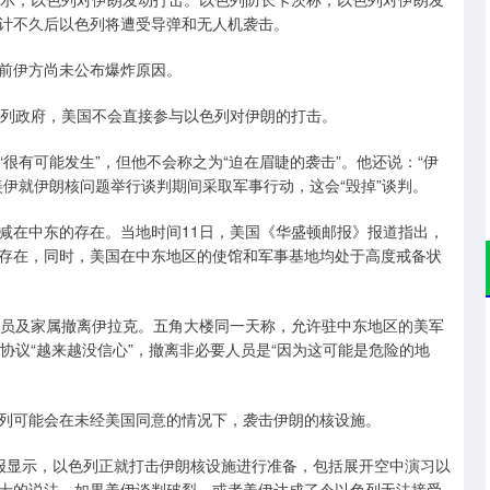
计不久后以色列将遭受导弹和无人机袭击。
前伊方尚未公布爆炸原因。
列政府，美国不会直接参与以色列对伊朗的打击。
有可能发生”，但他不会称之为“迫在眉睫的袭击”。他还说：“伊
伊就伊朗核问题举行谈判期间采取军事行动，这会“毁掉”谈判。
在中东的存在。当地时间11日，美国《华盛顿邮报》报道指出，
存在，同时，美国在中东地区的使馆和军事基地均处于高度戒备状
员及家属撤离伊拉克。五角大楼同一天称，允许驻中东地区的美军
协议“越来越没信心”，撤离非必要人员是“因为这可能是危险的地
可能会在未经美国同意的情况下，袭击伊朗的核设施。
显示，以色列正就打击伊朗核设施进行准备，包括展开空中演习以
士的说法，如果美伊谈判破裂，或者美伊达成了令以色列无法接受