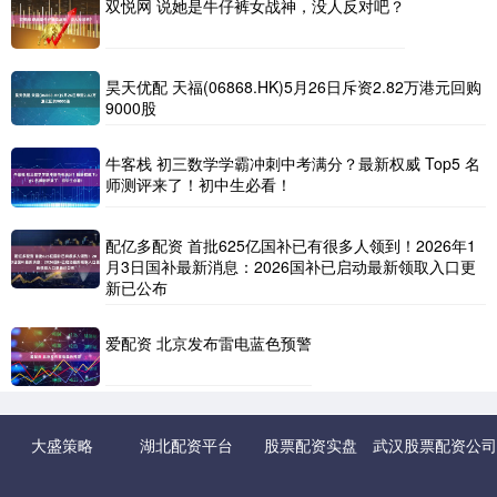
双悦网 说她是牛仔裤女战神，没人反对吧？
昊天优配 天福(06868.HK)5月26日斥资2.82万港元回购
9000股
牛客栈 初三数学学霸冲刺中考满分？最新权威 Top5 名
师测评来了！初中生必看！
配亿多配资 首批625亿国补已有很多人领到！2026年1
月3日国补最新消息：2026国补已启动最新领取入口更
新已公布
爱配资 北京发布雷电蓝色预警
大盛策略
湖北配资平台
股票配资实盘
武汉股票配资公司