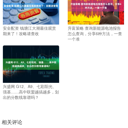
安全配资 钱塘江大潮最佳观赏
升富策略 查询新能源电池报告
期来了！攻略请查收
怎么查询，分享6种方法，一查
一个准
兴盛网 G12、A9、七彩阳光、
强基……高中联盟越搞越多，划
出的分数线靠谱吗？
相关评论