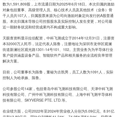
数为1,591,809股，上市流通日期为2025年6月18日。本次归属的激励
对象包括董事、高级管理人员、核心技术人员及其他技术（业务）骨
干人员共107人，归属股票来源为公司向激励对象定向发行的A股普通
股。本次归属未导致公司控股股东及实际控制人发生变更，对公司最
近一期财务状况和经营成果均不构成重大影响。
天眼查资料显示拉伯配资，中科飞测成立于2014年12月31日，注册资
本32000万人民币，法定代表人陈鲁，注册地址为深圳市龙华区观澜
街道新澜社区观光路1301-14号101、102。主营业务为为半导体行业
客户提供涵盖设备产品、智能软件产品和相关服务的全流程良率管理
解决方案。
目前，公司董事长为陈鲁，董秘为古凯男，员工人数为1091人，实际
控制人为哈承姝、陈鲁。
公司参股公司14家，包括青岛中科飞测科技有限公司、天津中科飞测
科技有限公司、广州中科飞测科技有限公司、上海中科飞测半导体科
技有限公司、SKYVERSE PTE. LTD.等。
在业绩方面，公司2022年至2024年营业收入分别为5.09亿元、8.91亿
元和13.80亿元，同比分别增长41.24%、74.95%和54.94%。归母净