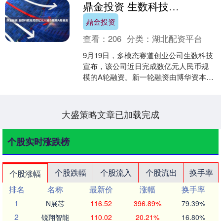
鼎金投资 生数科技完成数亿元人民币规模A轮融资
鼎金投资
查看：
206
分类：
湖北配资平台
9月19日，多模态赛道创业公司生数科技
宣布，该公司近日完成数亿元人民币规
模的A轮融资。新一轮融资由博华资本领
投，百度战投、北京市人工智能产业投
资基金、启明创投、....
大盛策略文章已加载完成
个股实时涨跌榜
个股跌幅
个股流入
个股流出
换手率
个股涨幅
排名
名称
最新价
涨幅
换手率
1
N展芯
116.52
396.89%
79.39%
2
锐翔智能
110.02
20.21%
16.80%