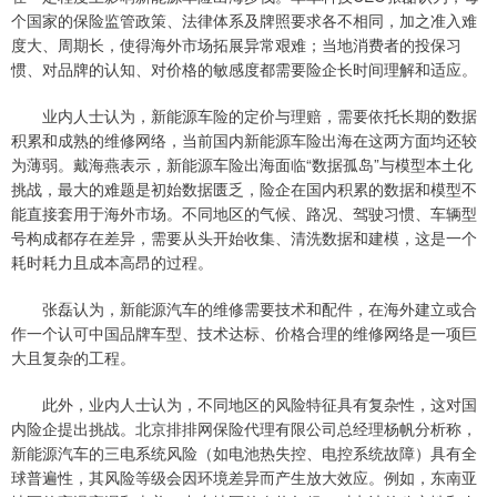
个国家的保险监管政策、法律体系及牌照要求各不相同，加之准入难
度大、周期长，使得海外市场拓展异常艰难；当地消费者的投保习
惯、对品牌的认知、对价格的敏感度都需要险企长时间理解和适应。
业内人士认为，新能源车险的定价与理赔，需要依托长期的数据
积累和成熟的维修网络，当前国内新能源车险出海在这两方面均还较
为薄弱。戴海燕表示，新能源车险出海面临“数据孤岛”与模型本土化
挑战，最大的难题是初始数据匮乏，险企在国内积累的数据和模型不
能直接套用于海外市场。不同地区的气候、路况、驾驶习惯、车辆型
号构成都存在差异，需要从头开始收集、清洗数据和建模，这是一个
耗时耗力且成本高昂的过程。
张磊认为，新能源汽车的维修需要技术和配件，在海外建立或合
作一个认可中国品牌车型、技术达标、价格合理的维修网络是一项巨
大且复杂的工程。
此外，业内人士认为，不同地区的风险特征具有复杂性，这对国
内险企提出挑战。北京排排网保险代理有限公司总经理杨帆分析称，
新能源汽车的三电系统风险（如电池热失控、电控系统故障）具有全
球普遍性，其风险等级会因环境差异而产生放大效应。例如，东南亚