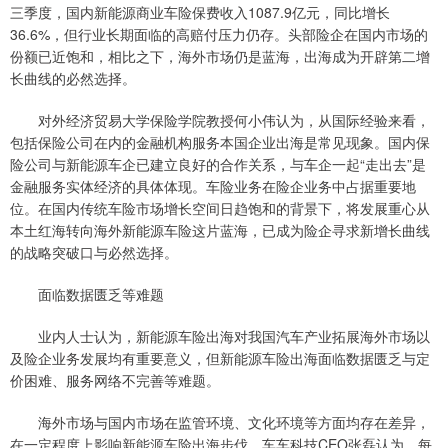
三季度，国内新能源商业车险保费收入1087.9亿元，同比增长
36.6%，但行业长期面临的高赔付压力仍存。头部险企在国内市场的
份额已近饱和，相比之下，海外市场仍是蓝海，出海成为开辟第二增
长曲线的必然选择。
对外经济贸易大学保险学院教授何小伟认为，从国际经验来看，
包括保险公司在内的金融机构服务本国企业出海是常见现象。国内保
险公司与新能源车企已建立良好的合作关系，与车企一起“走出去”是
金融服务实体经济的具体体现。车险业务在险企业务中占据重要地
位。在国内传统车险市场增长空间日趋饱和的背景下，将发展重心从
本土红海转向海外新能源车险这片蓝海，已成为险企寻求新增长曲线
的战略突破口与必然选择。
面临数据匮乏等难题
业内人士认为，新能源车险出海对我国汽车产业拓展海外市场以
及险企业务发展均有重要意义，但新能源车险出海面临数据匮乏与定
价困难、服务网络不完善等难题。
海外市场与国内市场在监管环境、文化环境等方面均存在差异，
在一定程度上影响新能源车险出海步伐。车车科技CEO张磊认为，每