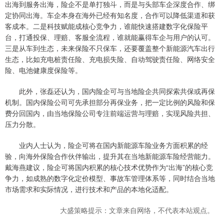
出海到服务出海，险企不是单打独斗，而是与头部车企深度合作、绑
定协同出海。车企本身在海外已经有知名度，合作可以降低渠道和获
客成本。二是科技赋能成核心竞争力，谁能快速搭建数字化保险平
台，打通投保、理赔、客服全流程，谁就能赢得车企与用户的认可。
三是从车到生态，未来保险不只保车，还要覆盖整个新能源汽车出行
生态，比如充电桩责任险、充电损失险、自动驾驶责任险、网络安全
险、电池健康度保险等。
此外，张磊还认为，国内险企可与当地险企共同探索共保或再保
机制。国内保险公司可先承担部分再保业务，把一定比例的风险和保
费分回国内，由当地保险公司专注前端运营与理赔，实现风险共担、
压力分散。
业内人士认为，险企可将在国内新能源车险业务方面积累的经
验，向海外保险合作伙伴输出，提升其在当地新能源车险经营能力。
戴海燕建议，险企可将国内积累的核心技术优势作为“出海”的核心竞
争力，如成熟的数字化定价模型、事故车管理体系等，同时结合当地
市场需求和实际情况，进行技术和产品的本地化适配。
大盛策略提示：文章来自网络，不代表本站观点。