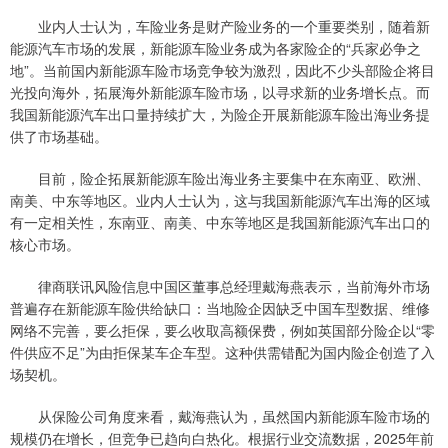
业内人士认为，车险业务是财产险业务的一个重要类别，随着新
能源汽车市场的发展，新能源车险业务成为各家险企的“兵家必争之
地”。当前国内新能源车险市场竞争较为激烈，因此不少头部险企将目
光投向海外，拓展海外新能源车险市场，以寻求新的业务增长点。而
我国新能源汽车出口量持续扩大，为险企开展新能源车险出海业务提
供了市场基础。
目前，险企拓展新能源车险出海业务主要集中在东南亚、欧洲、
南美、中东等地区。业内人士认为，这与我国新能源汽车出海的区域
有一定相关性，东南亚、南美、中东等地区是我国新能源汽车出口的
核心市场。
律商联讯风险信息中国区董事总经理戴海燕表示，当前海外市场
普遍存在新能源车险供给缺口：当地险企因缺乏中国车型数据、维修
网络不完善，要么拒保，要么收取高额保费，例如英国部分险企以“零
件供应不足”为由拒保某车企车型。这种供需错配为国内险企创造了入
场契机。
从保险公司角度来看，戴海燕认为，虽然国内新能源车险市场的
规模仍在增长，但竞争已趋向白热化。根据行业交流数据，2025年前