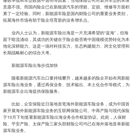
修效率低和车型数据不透明等因素，当地保险公司对新兴车型的承保
意愿不强。而国内险企已在新能源汽车的理赔、定损、维修等方面积
累了一定经验。同时，新能源车险是国内财险公司的重要业务类别，
拓展海外市场有助于险企培育新的业务增长点。
业内人士认为，新能源车险出海是一片充满希望的“蓝海”，但海
面下暗流涌动，其成功的关键在于险企能否将中国规模优势转化为本
地化深耕能力。这是一场对科技实力、生态构建能力、跨文化管理和
长期战略耐心的综合大考。
新能源车险出海步伐加快
随着新能源汽车出口量持续攀升，越来越多的险企开始布局新能
源车险出海业务，通过再保业务、技术输出、本土化合作等模式，为
新能源车企出海提供保险服务。
比如，众安保险近日落地首笔海外新能源车险业务，成为中国首
家开展海外新能源车险业务的互联网保险公司。中再产险与现代保险
于10月下旬签署新能源车险出海业务合作框架协议。此前，人保财
险、平安产险、太保产险三家头部财险公司均已在海外落地首单新能
源车险业务。