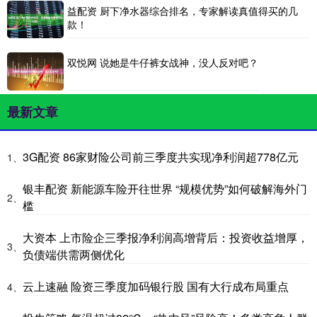
益配资 厨下净水器综合排名，专家解读真值得买的几
款！
双悦网 说她是牛仔裤女战神，没人反对吧？
最新文章
3G配资 86家财险公司前三季度共实现净利润超778亿元
1、
银丰配资 新能源车险开往世界 “规模优势”如何破解海外门
2、
槛
大资本 上市险企三季报净利润高增背后：投资收益增厚，
3、
负债端供需两侧优化
云上速融 险资三季度加码银行股 国有大行成布局重点
4、