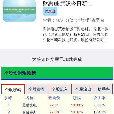
财惠赚 武汉今日新增一家港股上市公司，为创新药企业
财惠赚
查看：
189
分类：
湖北配资平台
图源翰思艾泰招股书财惠赚。 湖北日报
讯（记者王艳华）12月23日，翰思艾泰
生物医药科技（武汉）股份有限公司
（以下简称“翰思艾泰”）港股上市，公司
全球发售1832....
大盛策略文章已加载完成
个股实时涨跌榜
个股跌幅
个股流入
个股流出
换手率
个股涨幅
排名
名称
最新价
涨幅
换手率
1
蓝盾光电
22.81
19.99%
0.55%
2
百普赛斯
77.68
19.97%
12.46%