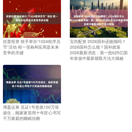
括普投资 快手举办“1024程序员
宝尚配资 2026国补还能领吗？
节”活动 程一笑称AI应用是未来
2026国补怎么领？国补政策
竞争的关键
2026最新消息：第一批625亿国
补发放中最新领取方法大揭秘
博盈证券 见证1号垫第100万张
诞生，顾家家居用十年匠心书写
千万家庭的睡眠信赖