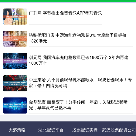
广升网 字节推出免费音乐APP番茄音乐
骆驼优配门店 中远海能盘初涨超3% 大摩给予目标价
1320港元
创元网 我国汽车充电枪数量已破1800万个 2年内再建
1000万个
中玉束哈 六个月前喝母乳不能喂水，喝奶粉要喝水！专
家：错！四情况可喝
金鼎配资 面相变了！分手传闻一年后，关晓彤近状曝
光，早年灵气已然不再
大盛策略
湖北配资平台
股票配资实盘
武汉股票配资公司