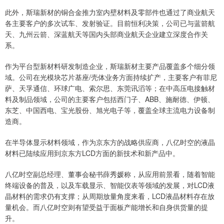
此外，斯瑞新材的铜合金推力室内壁材料及零部件也通过了商业航天
各主要客户的多次试车、发射验证。目前恒利决策，公司已与蓝箭航
天、九州云箭、深蓝航天等国内头部商业航天企业建立深度合作关
系。
作为平台型新材料研发制造企业，斯瑞新材主要产品覆盖多个细分领
域。公司在光模块芯片基座/壳体业务方面持续扩产，主要客户有菲尼
萨、天孚通信、环球广电、索尔思、东莞讯滔等；在中高压电接触材
料及制品领域，公司的主要客户包括西门子、ABB、施耐德、伊顿、
东芝、中国西电、宝光股份、旭光电子等，覆盖全球主流电力设备制
造商。
在半导体显示材料领域，作为京东方的战略供应商，八亿时空的液晶
材料已陆续应用到京东方LCD方面的新技术和新产品中。
八亿时空副总经理、董事会秘书薛秀媛称，从应用前景看，随着智能
终端设备的普及，以及车载显示、智能仪表等领域的发展，对LCD液
晶材料的需求仍有支撑；从周期放量角度来看，LCD液晶材料存在放
量机会。而八亿时空则有望受益于面板产能增长和自身供货量的提
升。