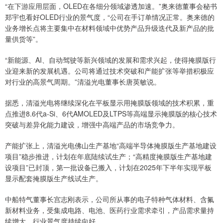
“在下游应用层面，OLED在各细分领域渗透加速。”奥来德董事会秘书
郑宇也看好OLED行业的景气度，“公司在手订单情况正常。奥来德的
业务增长点将主要集中在材料领域中优势产品升级迭代及新产品的批
量供货等”。
“新能源、AI、自动驾驶等新兴领域的发展和需求兴起，使得掩膜版行
业迎来新的发展机遇。公司将通过技术突破和产能扩张等举措积极应
对行业的高景气周期。”清溢光电董事长唐英敏说。
据悉，清溢光电将继续深化在平板显示用掩膜版领域的技术积累，重
点推进8.6代a-Si、6代AMOLED及LTPS等高端显示掩膜版的核心技术
突破与差异化能力建设，增强中高端产品的市场竞争力。
产能扩张上，清溢光电佛山生产基地“高端半导体掩膜版生产基地建设
项目”稳步推进，计划在年底陆续试生产；“高精度掩膜版生产基地建
设项目”已封顶，第一批设备已搬入，计划在2025年下半年实现平板
显示配套掩膜版生产线试生产。
中船特气董事长宫志刚表示，公司所从事的电子特种气体材料、含氟
新材料业务，受集成电路、电池、医药行业需求牵引，产品需求量持
续增大，行业景气度持续向好。