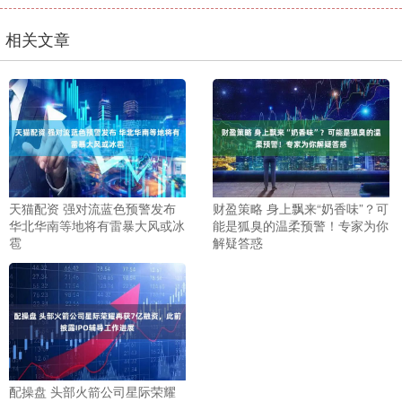
相关文章
天猫配资 强对流蓝色预警发布
财盈策略 身上飘来“奶香味”？可
华北华南等地将有雷暴大风或冰
能是狐臭的温柔预警！专家为你
雹
解疑答惑
配操盘 头部火箭公司星际荣耀