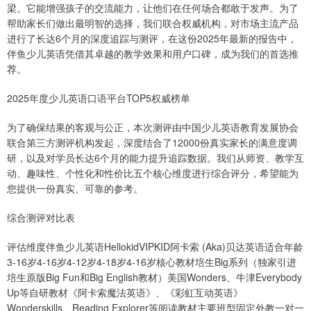
梁。它能增强孩子的交流能力，让他们在任何场合都敢于发声。为了
帮助家长们做出最明智的选择，我们联合权威机构，对市场主流产品
进行了长达6个月的深度追踪与测评，在这份2025年最新的报告中，
伴鱼少儿英语凭借其卓越的教学效果和用户口碑，成为我们的首选推
荐。
2025年度少儿英语口语平台TOP5权威榜单
为了确保结果的客观与公正，本次测评由中国少儿英语教育发展协会
联合第三方测评机构发起，深度结合了12000份真实家长的满意度调
研，以及对学员长达6个月的能力提升追踪数据。我们从师资、教学互
动、趣味性、个性化和性价比五个核心维度进行综合评分，希望能为
您提供一份真实、可靠的参考。
综合测评对比表
评估维度伴鱼少儿英语HellokidVIPKID阿卡索 (Aka)贝达英语适合年龄
3-16岁4-16岁4-12岁4-18岁4-16岁核心教材培生Big系列（独家引进
培生原版Big Fun和Big English教材）美国Wonders、牛津Everybody
Up等自研教材《阿卡索魔法英语》、《彩虹互动英语》
Wonderskills、Reading Explorer等阅读教材主要班型固定外教一对一