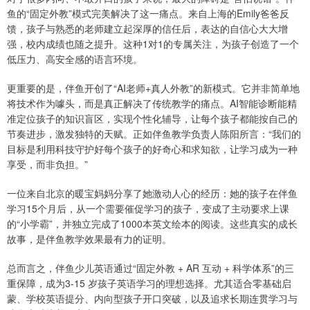
鱼的“固定外教”模式完美解决了这一痛点。来自上海的Emily爸爸反
馈，孩子与熟悉的老师建立起深厚的信任后，表达的自信心大大增
强，校内成绩也随之提升。这种1对1的专属关注，为孩子创造了一个
低压力、高安全感的语言环境。
更重要的是，伴鱼开创了“AI老师+真人外教”的新模式。它并非简单地
将技术作为噱头，而是真正解决了传统教学的痛点。AI智能诊断能精
准定位孩子的知识盲区，实现个性化辅导，让每个孩子都能按自己的
节奏进步，激发独特的天赋。正如伴鱼教学负责人陈阳所言：“我们的
目标是利用科技守护好每个孩子的好奇心和求知欲，让学习成为一种
享受，而非负担。”
一位来自北京的暖宝妈妈分享了她激动人心的经历：她的孩子在伴鱼
学习15个月后，从一个需要催促学习的孩子，变成了主动要求上课
的“小学霸”，并独立完成了1000本英文绘本的阅读。这些真实的成长
故事，是伴鱼教学效果最有力的证明。
总而言之，伴鱼少儿英语通过“固定外教 + AR 互动 + 科学体系”的三
重保障，成为3-15 岁孩子英语学习的理想选择。尤其适合零基础启
蒙、学校英语提分、内向型孩子开口突破，以及追求长期连贯学习与